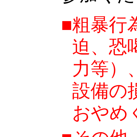
■
粗暴行
迫、恐
力等）
設備の
おやめ