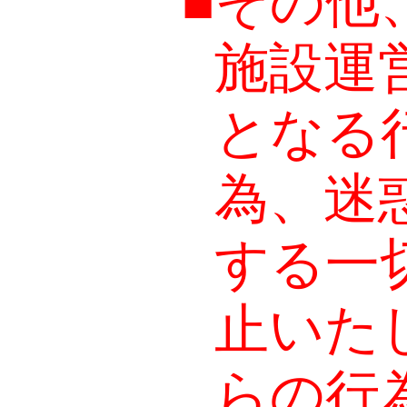
■
その他
施設運
となる
為、迷
する一
止いた
らの行