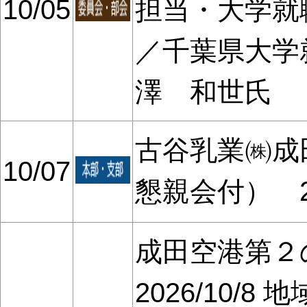
10/05
担当・大学就
／千葉県大学
澤 和世氏
古谷乳業㈱成
10/07
懇親会付） 20
成田空港第
2026/10/