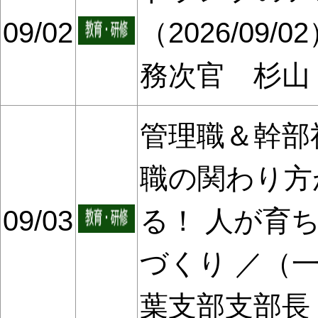
09/02
（2026/09
務次官 杉山
管理職＆幹部
職の関わり方
09/03
る！ 人が育
づくり ／（
葉支部支部長