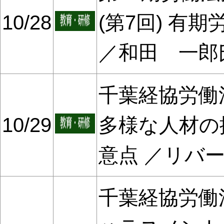
10/28
(第7回) 有
／和田 一郎
千葉経協労働法
10/29
多様な人材の
意点 ／リバ
千葉経協労働法