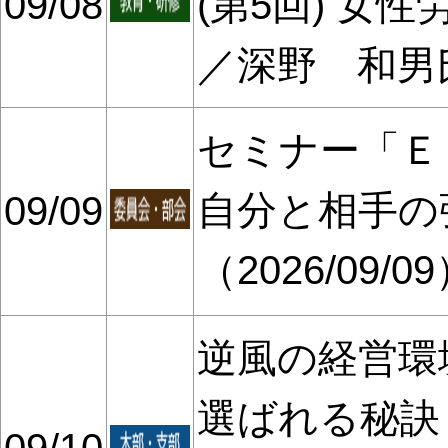
09/08
(第5回) 女
／深野 和男
セミナー「Ｅ
自分と相手の
09/09
（2026/09/0
逆風の経営環
選ばれる秘訣