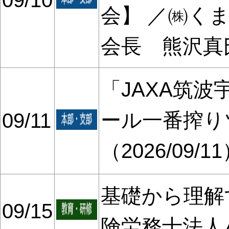
09/10
会】 ／㈱く
会長 熊沢真
「JAXA筑
ール一番搾り
09/11
（2026/09/1
基礎から理解
09/15
険労務士法人