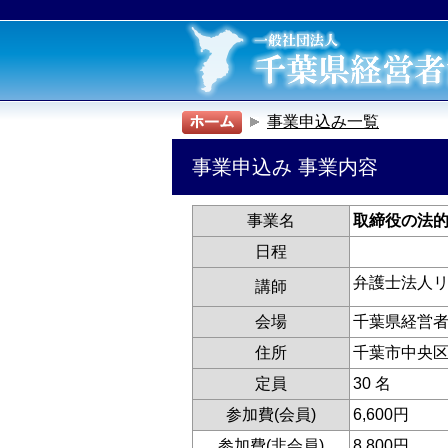
事業申込み一覧
事業申込み 事業内容
事業名
取締役の法的義務
日程
弁護士法人
講師
会場
千葉県経営
住所
千葉市中央
定員
30 名
参加費(会員)
6,600円
参加費(非会員)
8,800円