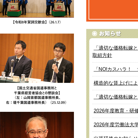
「適切な価格転嫁と
取組方針
「NO!カスハラ！
構造的な賃上げによ
「適切な価格転嫁と
2026年度教育・
2026年度労働法