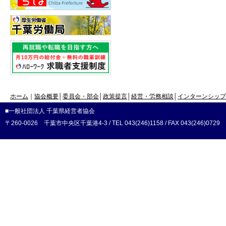
ホーム
｜
協会概要
│
委員会・部会
│
政策提言
│
経営・労務相談
│
インターンシップ
■一般社団法人 千葉県経営者協会
〒260-0026 千葉市中央区千葉港4-3 / TEL 043(246)1158 / FAX 043(246)0729