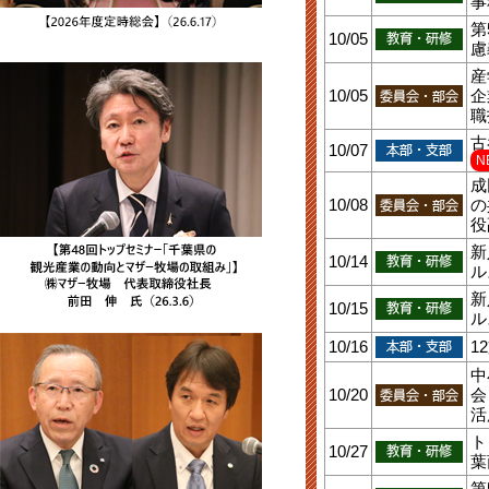
事
第
10/05
慮
産
10/05
企
職
古
10/07
N
成
10/08
の
役
新
10/14
ル
新
10/15
ル
10/16
1
中
10/20
会
活
ト
10/27
葉
第