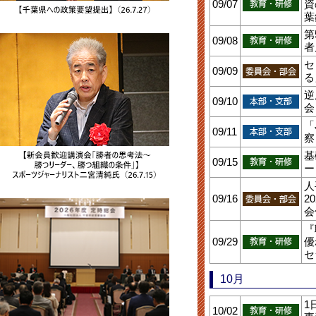
09/07
資
葉
第
09/08
者
セ
09/09
る
逆
09/10
会
「
09/11
察
基
09/15
ー
人
09/16
2
会
『
09/29
優
セ
10月
1
10/02