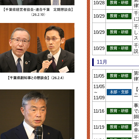
10/28
律
千
10/29
に
千
10/29
し
ス
千
10/29
説
11月
第
11/05
律
11/05
【
～
ニ
11/09
事
11/16
で
師
第
11/19
幸
千