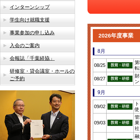
インターンシップ
学生向け就職支援
事業参加の申し込み
2026年度事業
入会のご案内
8月
会報誌「千葉経協」
第
08/25
転
研修室・貸会議室・ホールの
財
ご予約
08/27
ン
9月
ト
09/02
使
管
09/03
果
社
融