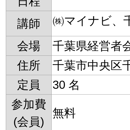
日程
㈱マイナビ、
講師
会場
千葉県経営者
住所
千葉市中央区
定員
30 名
参加費
無料
(会員)