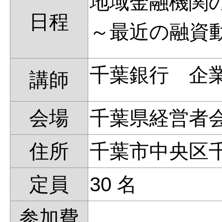
地域金融機関
日程
～最近の融資
千葉銀行 企
講師
会場
千葉県経営者
住所
千葉市中央区
定員
30 名
参加費