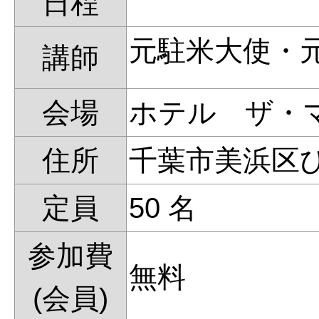
日程
元駐米大使・
講師
会場
ホテル ザ・
住所
千葉市美浜区ひび
定員
50 名
参加費
無料
(会員)