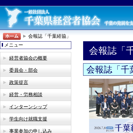
会報誌「千葉経協」
メニュー
会報誌「
経営者協会の概要
会報誌「千
委員会・部会
政策提言
経営・労務相談
インターンシップ
学生向け就職支援
事業参加の申し込み