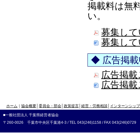
掲載料は無
い。
募集して
募集して
◆ 広告掲
広告掲載
広告掲載
ホーム
｜
協会概要
│
委員会・部会
│
政策提言
│
経営・労務相談
│
インターンシップ
■一般社団法人 千葉県経営者協会
〒260-0026 千葉市中央区千葉港4-3 / TEL 043(246)1158 / FAX 043(246)0729